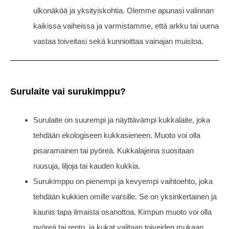
ulkonäköä ja yksityiskohtia. Olemme apunasi valinnan
kaikissa vaiheissa ja varmistamme, että arkku tai uurna
vastaa toiveitasi sekä kunnioittaa vainajan muistoa.
Surulaite vai surukimppu?
Surulaite on suurempi ja näyttävämpi kukkalaite, joka
tehdään ekologiseen kukkasieneen. Muoto voi olla
pisaramainen tai pyöreä. Kukkalajeina suositaan
ruusuja, liljoja tai kauden kukkia.
Surukimppu on pienempi ja kevyempi vaihtoehto, joka
tehdään kukkien omille varsille. Se on yksinkertainen ja
kaunis tapa ilmaista osanottoa. Kimpun muoto voi olla
pyöreä tai rento, ja kukat valitaan toiveiden mukaan,