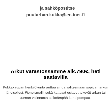
ja sähköpostitse
puutarhan.kukka@co.inet.fi
Arkut varastossamme alk.790€, heti
saatavilla
Kukkakaupan henkilökunta auttaa sinua valitsemaan sopivan arkun
läheisellesi. Pienoismallit sekä kattavat esitteet tekevät arkun tai
uurnan valinnasta selkeämpää ja helpompaa.