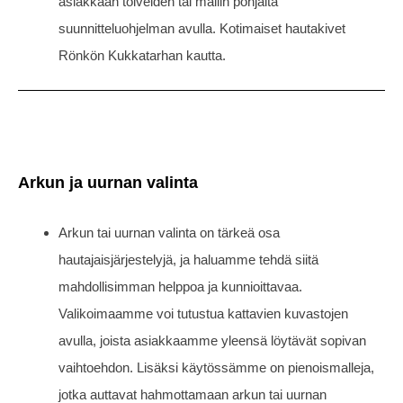
asiakkaan toiveiden tai mallin pohjalta
suunnitteluohjelman avulla. Kotimaiset hautakivet
Rönkön Kukkatarhan kautta.
Arkun ja uurnan valinta
Arkun tai uurnan valinta on tärkeä osa
hautajaisjärjestelyjä, ja haluamme tehdä siitä
mahdollisimman helppoa ja kunnioittavaa.
Valikoimaamme voi tutustua kattavien kuvastojen
avulla, joista asiakkaamme yleensä löytävät sopivan
vaihtoehdon. Lisäksi käytössämme on pienoismalleja,
jotka auttavat hahmottamaan arkun tai uurnan