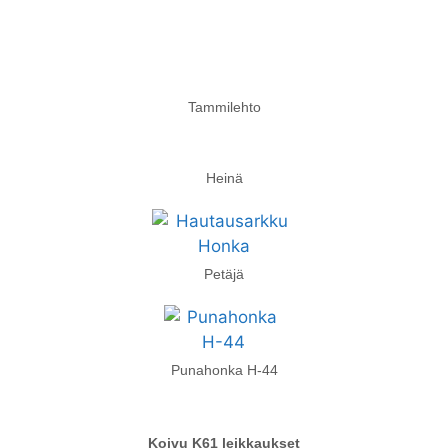
Tammilehto
Heinä
Petäjä
Punahonka H-44
Koivu K61 leikkaukset