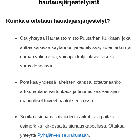
hautausjärjestelyistä
Kuinka aloitetaan hauatajaisjärjestelyt?
Ota yhteyttä Hautaustoimisto Puutarhan Kukkaan, joka
auttaa kaikissa käytännön järjestelyissä, kuten arkun ja
uurnan valinnassa, vainajan kuljetuksissa sekä
surusidonnassa.
Pohtikaa yhdessä läheisten kanssa, toteutetaanko
arkkuhautaus vai tuhkaus ja huomioikaa vainajan
mahdolliset toiveet päätöksenteossa.
Sopikaa siunaustilaisuuden ajankohta ja paikka,
esimerkiksi kirkossa tai siunauskappelissa. Ottakaa
yhteyttä
Pyhäjärven seurakuntaan
.