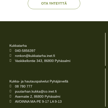
OTA YHTEYTTÄ
Kukkatarha
040-5856397
ronkon@kukkatarha.inet.fi
Vaskikellontie 343, 86800 Pyhäsalmi
Kukka- ja hautauspalvelut Pyhäjärvellä
08 780 777
puutarhan.kukka@co.inet.fi
Asematie 2, 86800 Pyhäsalmi
AVOINNA MA-PE 9-17 LA 9-13